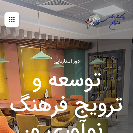
باید برخاست؛
شهید القائد
ندای ماندگار
شهید