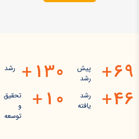
1
3
0
6
9
+
+
پیش
رشد
رشد
1
0
4
6
+
+
رشد
تحقیق
یافته
و
توسعه