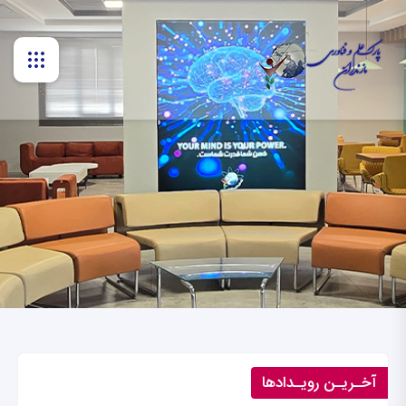
آخـریـن رویـدادها