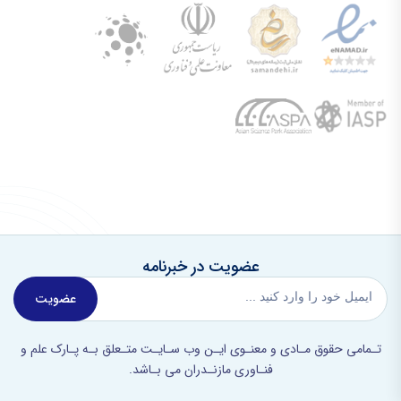
عضویت در خبرنامه
عضویت
تـمامی حقوق مـادی و معنـوی ایـن وب سـایـت متـعلق بـه پـارک علم و
فنـاوری مازنـدران می بـاشد.