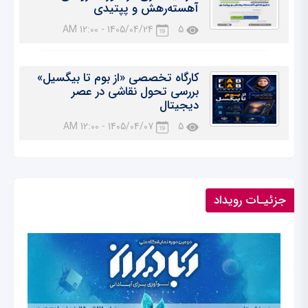
آهسته‌رهش و پپتیدی
1405/04/24 - 12:00 AM
5
کارگاه تخصصی «از بوم تا بیگسیل»
بررسی تحول نقاشی در عصر
دیجیتال
1405/04/07 - 12:00 AM
5
جزئیـات رویداد