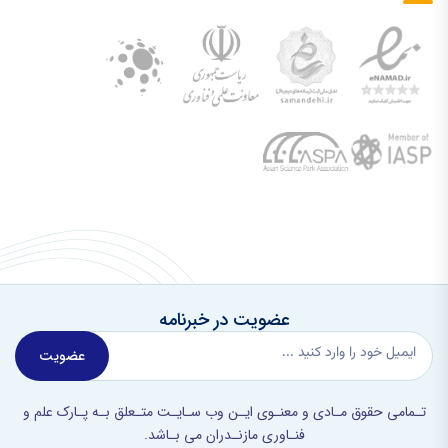
عضویت در خبرنامه
عضویت
تـمامی حقوق مـادی و معنـوی ایـن وب سـایـت متـعلق بـه پـارک علم و
فنـاوری مازنـدران می بـاشد.