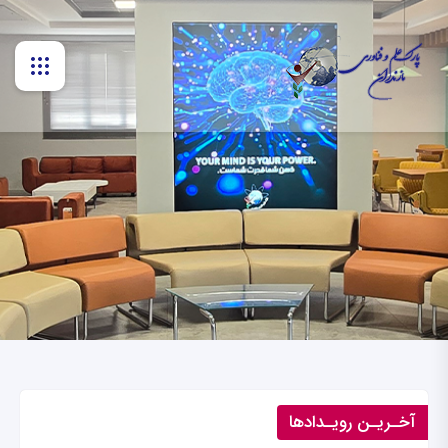
آخـریـن رویـدادها