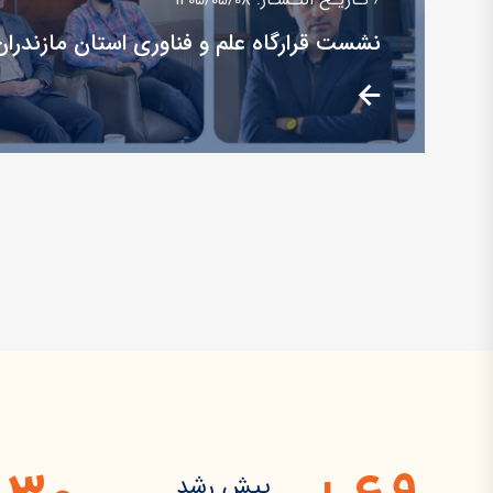
تـاریـخ انتـشـار: 1405/05/08
نشست قرارگاه علم و فناوری استان مازندران
پیش رشد