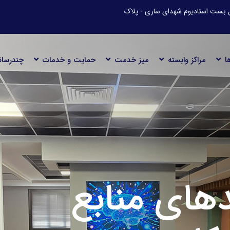
رح آباد- کیلومتر 9 جاده دریا - بن بست استادیوم شهدای ساری - پلاک
ا
مراکز وابسته
میز خدمت
حمایت و خدمات
چندرسان
 فرهنگ نوآوری