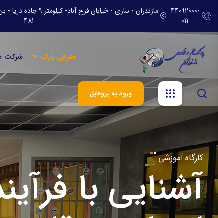
44092000-
مازندران - ساری - خیابان ف
481
011
معرفی پارک
شرکت ه
ورود به پروفایل
دور استارتاپی
توسعه و ترویج