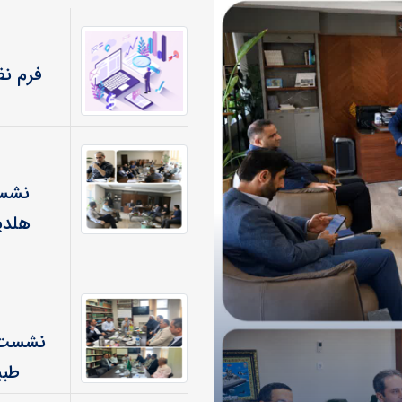
فرم نظ
نشست
هلدی
نشست ه
طبی